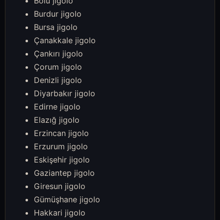
Bolu jigolo
Burdur jigolo
Bursa jigolo
Çanakkale jigolo
Çankırı jigolo
Çorum jigolo
Denizli jigolo
Diyarbakır jigolo
Edirne jigolo
Elazığ jigolo
Erzincan jigolo
Erzurum jigolo
Eskişehir jigolo
Gaziantep jigolo
Giresun jigolo
Gümüşhane jigolo
Hakkari jigolo